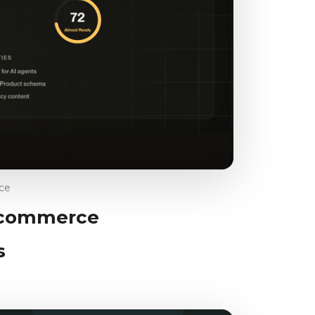
ce
 commerce
s