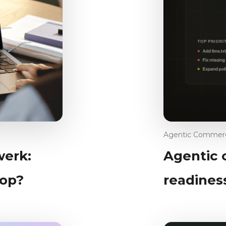
Agentic Commer
werk:
Agentic
hop?
readines