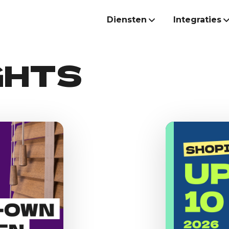
Diensten
Integraties
GHTS
Shopify Webshop
Klaviyo
Migreren naar Shopify
Shopify Plus
Agentic Commerce & Ai
B2B